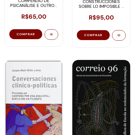
COMPÊNDIO DE
CONSTRUCCIONES
PSICANÁLISE E OUTROS
SOBRE LO IMPOSIBLE -
ESCRITOS INACABADOS
LOS CASOS CLÍNICOS
R$65,00
EN LA ORIENTACIÓN
R$95,00
LACANIANA