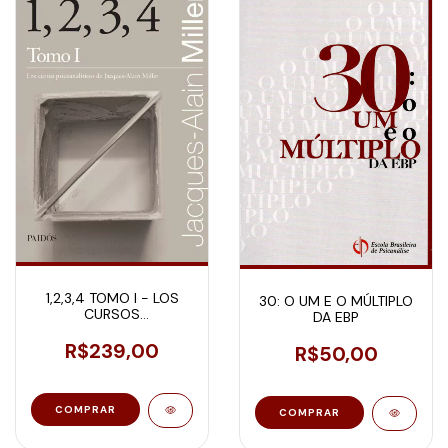
1,2,3,4 TOMO I - LOS
30: O UM E O MÚLTIPLO
CURSOS
DA EBP
PSICOANALÍTICOS DE
JACQUES-ALAIN MILLER
R$239,00
R$50,00