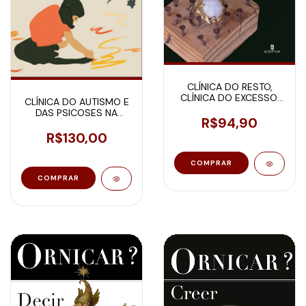
CLÍNICA DO RESTO,
CLÍNICA DO EXCESSO,
CLÍNICA DO AUTISMO E
CLÍNICA DA BORDA: UMA
DAS PSICOSES NA
EXPERIÊNCIA DO JANELA
R$94,90
INFÂNCIA
DA ESCUTA
R$130,00