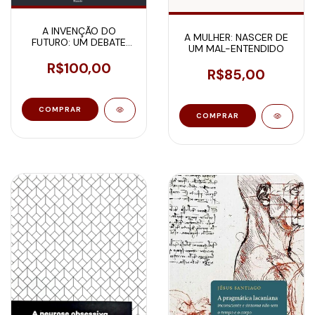
A INVENÇÃO DO
A MULHER: NASCER DE
FUTURO: UM DEBATE
UM MAL-ENTENDIDO
SOBRE A PÓS-
MODERNIDADE E A
R$100,00
R$85,00
HIPERMODERNIDADE