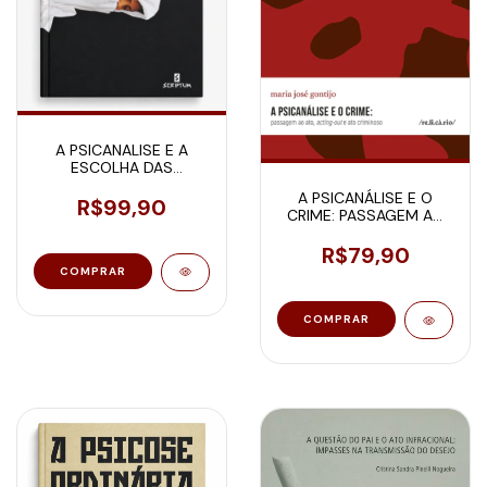
A PSICANALISE E A
ESCOLHA DAS
MULHERES
A PSICANÁLISE E O
R$99,90
CRIME: PASSAGEM AO
ATO, ACTING-OUT E ATO
CRIMINOSO
R$79,90