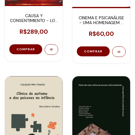
CAUSA Y
CINEMA E PSICANÁLISE
CONSENTIMIENTO - LOS
- UMA HOMENAGEM A
CURSOS
STELLA JIMENEZ
PSICOANALÍTICOS DE
R$289,00
R$60,00
JACQUES-ALAIN MILLER