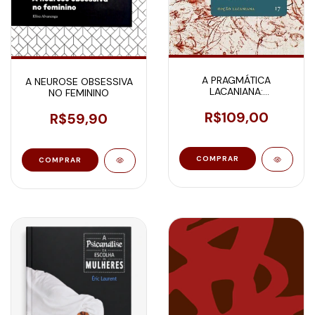
A PRAGMÁTICA
A NEUROSE OBSESSIVA
LACANIANA:
NO FEMININO
INCONSCIENTE E
SINTOMA NÃO SEM O
R$109,00
R$59,90
TEMPO E O CORPO