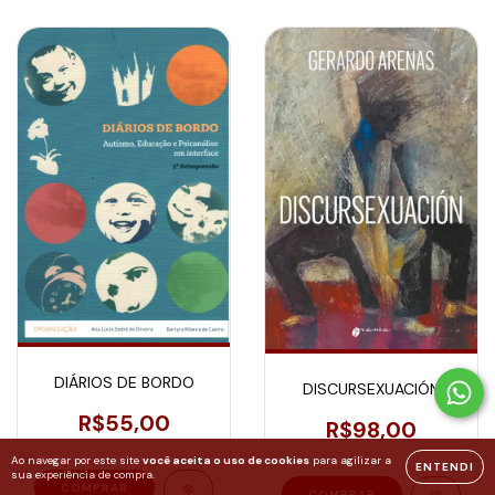
DIÁRIOS DE BORDO
DISCURSEXUACIÓN
R$55,00
R$98,00
Ao navegar por este site
você aceita o uso de cookies
para agilizar a
ENTENDI
sua experiência de compra.