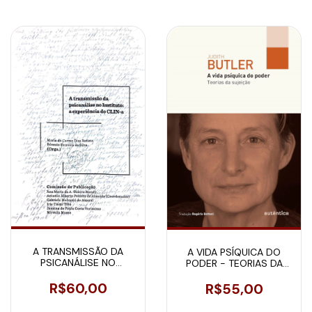
A TRANSMISSÃO DA
A VIDA PSÍQUICA DO
PSICANÁLISE NO
PODER - TEORIAS DA
INSTITUTO: A
SUJEIÇÃO
EXPERIÊNCIA DO CLIN-A
R$60,00
R$55,00