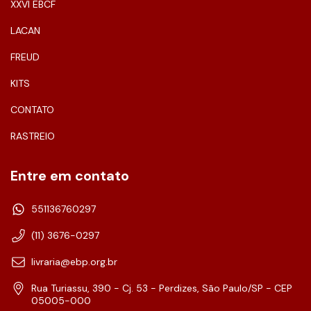
XXVI EBCF
LACAN
FREUD
KITS
CONTATO
RASTREIO
Entre em contato
551136760297
(11) 3676-0297
livraria@ebp.org.br
Rua Turiassu, 390 - Cj. 53 - Perdizes, São Paulo/SP - CEP
05005-000