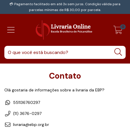
💳 Pagamento facilitado em até 3x sem juros. Condição válida para
parcelas mínimas de R$ 30,00 por parcela.
0
Contato
Olá gostaria de informações sobre a livraria da EBP?
551136760297
(11) 3676-0297
livraria@ebp.org.br