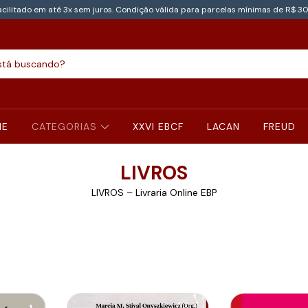
cilitado em até 3x sem juros. Condição válida para parcelas mínimas de R$ 30
NE
CATEGORIAS
XXVI EBCF
LACAN
FREUD
LIVROS
LIVROS – Livraria Online EBP