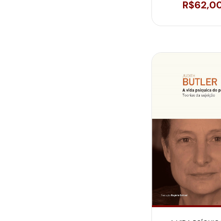
TRASMISSÃO DO 
R$62,0