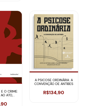
A PSICOSE ORDINÁRIA: A
CONVENÇÃO DE ANTIBES
 E O CRIME:
R$134,90
AO ATO,
T E ATO
NOSO
,90