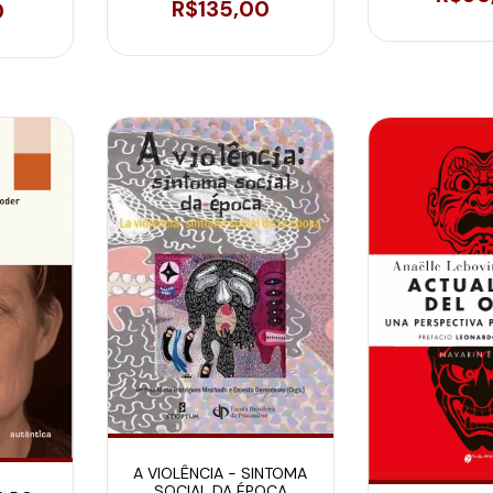
R$135,00
DESEJO
0
A VIOLÊNCIA - SINTOMA
SOCIAL DA ÉPOCA