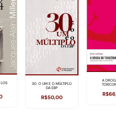
A DROG
- LOS
30: O UM E O MÚLTIPLO
TOXICO
DA EBP
OS DE
R$66
MILLER
0
R$50,00