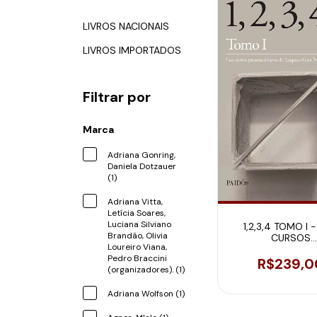
LIVROS NACIONAIS
LIVROS IMPORTADOS
Filtrar por
Marca
Adriana Gonring,
Daniela Dotzauer
(1)
Adriana Vitta,
Letícia Soares,
Luciana Silviano
1,2,3,4 TOMO I 
Brandão, Olivia
CURSOS
Loureiro Viana,
PSICOANALÍTIC
Pedro Braccini
JACQUES-ALAIN 
R$239,0
(organizadores). (1)
Adriana Wolfson (1)