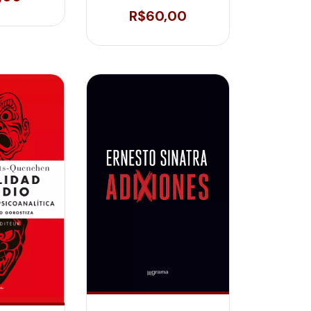
INSTITUTO: A EXPERIÊNCIA
DO CLIN-A
R$60,00