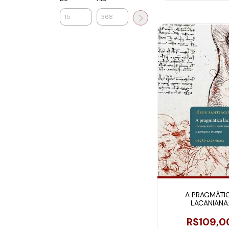
A PRAGMÁTI
LACANIANA
INCONSCIENTE E 
NÃO SEM O TEMP
R$109,0
CORPO