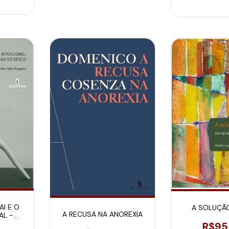
AI E O
A SOLUÇÃ
A RECUSA NA ANOREXIA
AL -
A
R$95