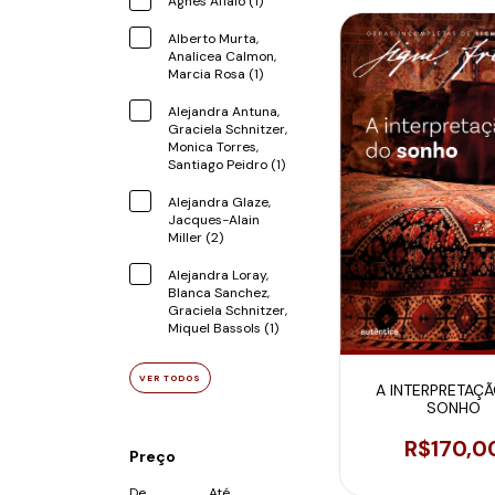
Agnes Aflalo (1)
Alberto Murta,
Analicea Calmon,
Marcia Rosa (1)
Alejandra Antuna,
Graciela Schnitzer,
Monica Torres,
Santiago Peidro (1)
Alejandra Glaze,
Jacques-Alain
Miller (2)
Alejandra Loray,
Blanca Sanchez,
Graciela Schnitzer,
Miquel Bassols (1)
VER TODOS
A INTERPRETAÇ
SONHO
R$170,0
Preço
De
Até