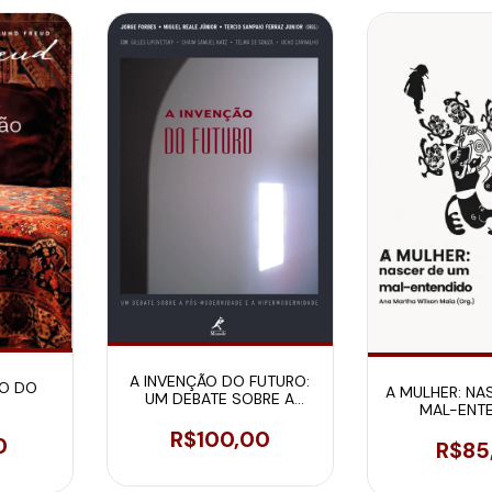
A INVENÇÃO DO FUTURO:
ÃO DO
A MULHER: NA
UM DEBATE SOBRE A
MAL-ENT
PÓS-MODERNIDADE E A
HIPERMODERNIDADE
R$100,00
0
R$85