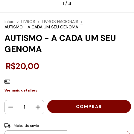
1
/
4
Início
>
LIVROS
>
LIVROS NACIONAIS
>
AUTISMO - A CADA UM SEU GENOMA
AUTISMO - A CADA UM SEU
GENOMA
R$20,00
Ver mais detalhes
Entregas para o CEP:
ALTERAR CEP
Meios de envio