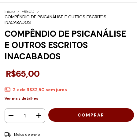
Início
>
FREUD
>
COMPÊNDIO DE PSICANÁLISE E OUTROS ESCRITOS
INACABADOS
COMPÊNDIO DE PSICANÁLISE
E OUTROS ESCRITOS
INACABADOS
R$65,00
2
x de
R$32,50
sem juros
Ver mais detalhes
Entregas para o CEP:
ALTERAR CEP
Meios de envio