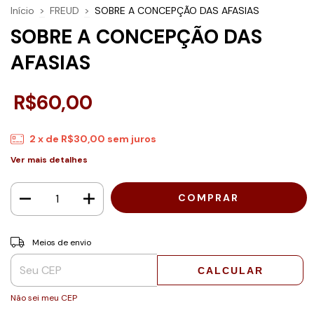
Início
>
FREUD
>
SOBRE A CONCEPÇÃO DAS AFASIAS
SOBRE A CONCEPÇÃO DAS
AFASIAS
R$60,00
2
x de
R$30,00
sem juros
Ver mais detalhes
Entregas para o CEP:
ALTERAR CEP
Meios de envio
CALCULAR
Não sei meu CEP