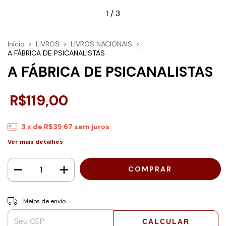
1
/
3
Início
>
LIVROS
>
LIVROS NACIONAIS
>
A FÁBRICA DE PSICANALISTAS
A FÁBRICA DE PSICANALISTAS
R$119,00
3
x de
R$39,67
sem juros
Ver mais detalhes
Entregas para o CEP:
ALTERAR CEP
Meios de envio
CALCULAR