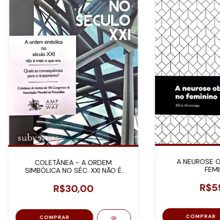
A NEUROSE O
COLETÂNEA - A ORDEM
FEMI
SIMBÓLICA NO SÉC. XXI NÃO É
MAIS O QUE ERA
R$5
R$30,00