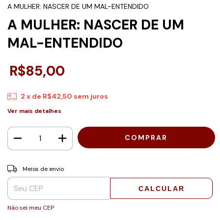
A MULHER: NASCER DE UM MAL-ENTENDIDO
A MULHER: NASCER DE UM
MAL-ENTENDIDO
R$85,00
2
x de
R$42,50
sem juros
Ver mais detalhes
Entregas para o CEP:
ALTERAR CEP
Meios de envio
CALCULAR
Não sei meu CEP