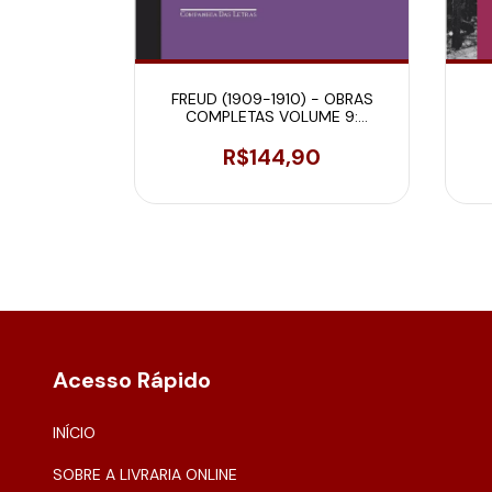
NHEIMLICHE]
FREUD (1909-1910) - OBRAS
RATIVA
COMPLETAS VOLUME 9:
2019)
OBSERVAÇÕES SOBRE UM CASO
DE NEUROSE OBSESSIVA ["O
0
R$144,90
HOMEM DOS RATOS"] E OUTROS
TEXTOS
Acesso Rápido
INÍCIO
SOBRE A LIVRARIA ONLINE