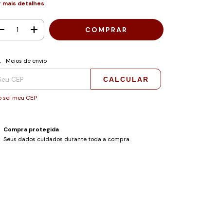
r mais detalhes
regas para o CEP:
ALTERAR CEP
Meios de envio
CALCULAR
 sei meu CEP
Compra protegida
Seus dados cuidados durante toda a compra.