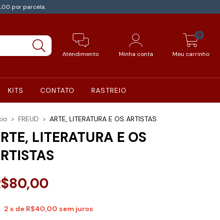
,00 por parcela.
0
Atendimento
Minha conta
Meu carrinho
KITS
CONTATO
RASTREIO
cio
>
FREUD
>
ARTE, LITERATURA E OS ARTISTAS
RTE, LITERATURA E OS
RTISTAS
R$80,00
2
x de
R$40,00
sem juros