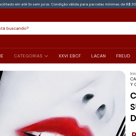
cilitado em até 3x sem juros. Condição válida para parcelas mínimas de R$ 30
NE
CATEGORIAS
XXVI EBCF
LACAN
FREUD
Iní
CA
Y 
C
S
D
R