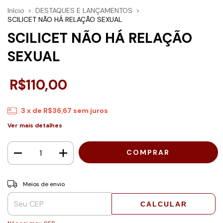
Início
>
DESTAQUES E LANÇAMENTOS
>
SCILICET NÃO HÁ RELAÇÃO SEXUAL
SCILICET NÃO HÁ RELAÇÃO
SEXUAL
R$110,00
3
x de
R$36,67
sem juros
Ver mais detalhes
Entregas para o CEP:
ALTERAR CEP
Meios de envio
CALCULAR