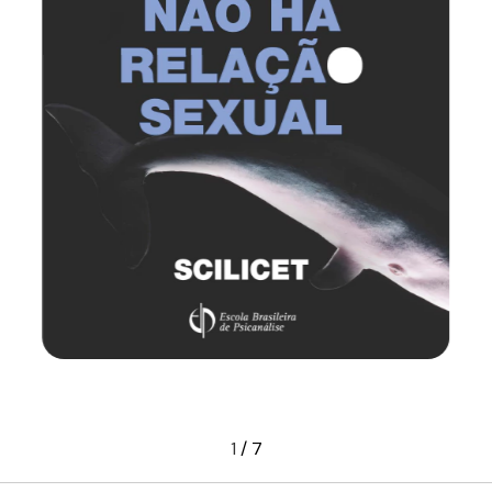
1
/
7