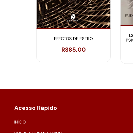
1
TAR EN LA
EFECTOS DE ESTILO
PSI
IA
R$85,00
0
Acesso Rápido
INÍCIO