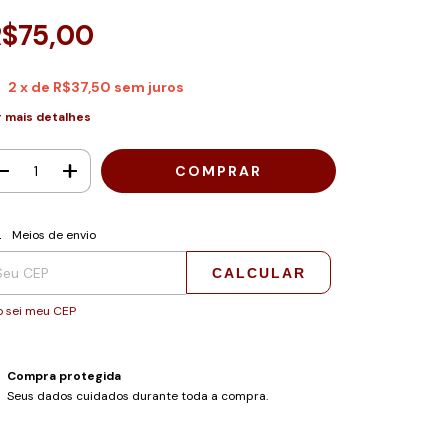
R$75,00
2
x de
R$37,50
sem juros
r mais detalhes
regas para o CEP:
ALTERAR CEP
Meios de envio
CALCULAR
 sei meu CEP
Compra protegida
Seus dados cuidados durante toda a compra.