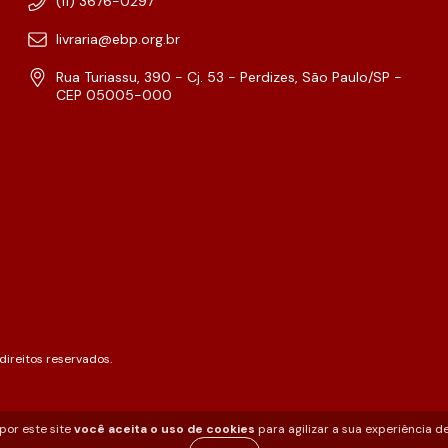
(11) 3676-0297
livraria@ebp.org.br
Rua Turiassu, 390 - Cj. 53 - Perdizes, São Paulo/SP -
CEP 05005-000
ireitos reservados.
por este site
você aceita o uso de cookies
para agilizar a sua experiência d