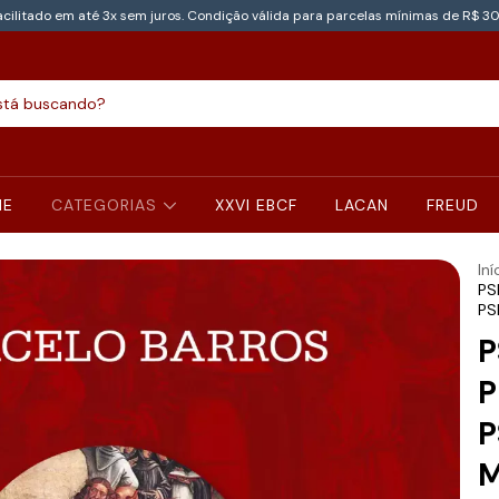
cilitado em até 3x sem juros. Condição válida para parcelas mínimas de R$ 30
NE
CATEGORIAS
XXVI EBCF
LACAN
FREUD
Iní
PS
PS
P
P
P