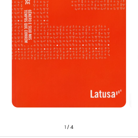
1
/
4