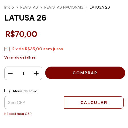
Início
>
REVISTAS
>
REVISTAS NACIONAIS
>
LATUSA 26
LATUSA 26
R$70,00
2
x de
R$35,00
sem juros
Ver mais detalhes
Entregas para o CEP:
ALTERAR CEP
Meios de envio
CALCULAR
Não sei meu CEP