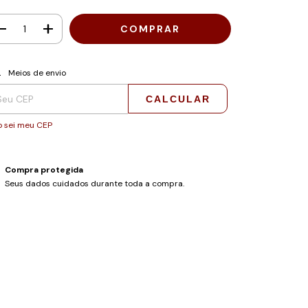
regas para o CEP:
ALTERAR CEP
Meios de envio
CALCULAR
 sei meu CEP
Compra protegida
Seus dados cuidados durante toda a compra.