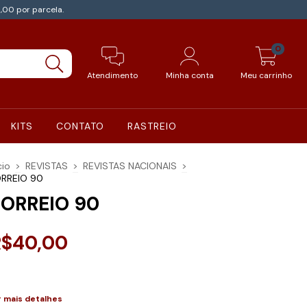
,00 por parcela.
0
Atendimento
Minha conta
Meu carrinho
KITS
CONTATO
RASTREIO
cio
>
REVISTAS
>
REVISTAS NACIONAIS
>
RREIO 90
ORREIO 90
R$40,00
r mais detalhes