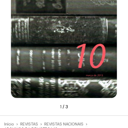
1
/
3
Início
>
REVISTAS
>
REVISTAS NACIONAIS
>