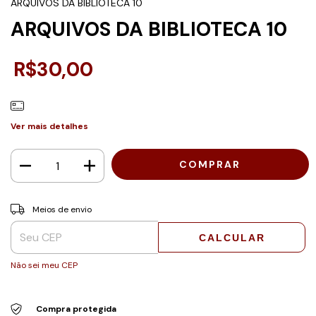
ARQUIVOS DA BIBLIOTECA 10
ARQUIVOS DA BIBLIOTECA 10
R$30,00
Ver mais detalhes
Entregas para o CEP:
ALTERAR CEP
Meios de envio
CALCULAR
Não sei meu CEP
Compra protegida