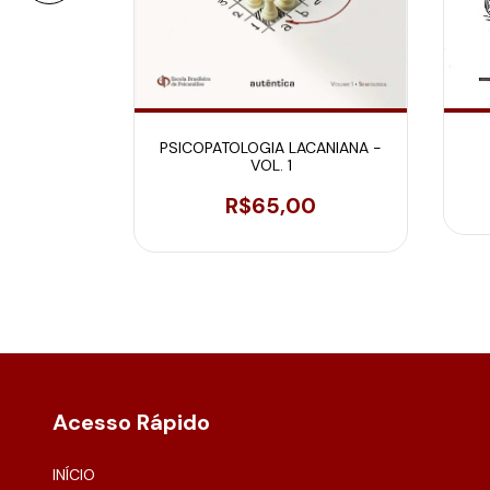
PSICOPATOLOGIA LACANIANA -
A 86/87
VOL. 1
0
R$65,00
Acesso Rápido
INÍCIO