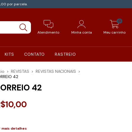
,00 por parcela.
0
Atendimento
Minha conta
Meu carrinho
KITS
CONTATO
RASTREIO
cio
>
REVISTAS
>
REVISTAS NACIONAIS
>
RREIO 42
ORREIO 42
R$10,00
r mais detalhes