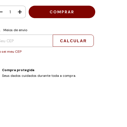
regas para o CEP:
ALTERAR CEP
Meios de envio
CALCULAR
 sei meu CEP
Compra protegida
Seus dados cuidados durante toda a compra.