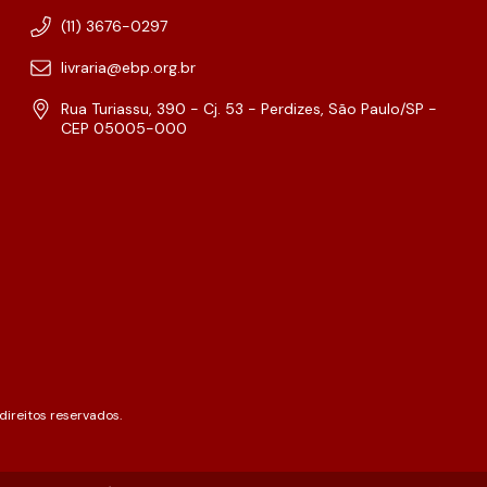
(11) 3676-0297
livraria@ebp.org.br
Rua Turiassu, 390 - Cj. 53 - Perdizes, São Paulo/SP -
CEP 05005-000
ireitos reservados.