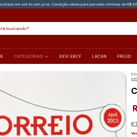
cilitado em até 3x sem juros. Condição válida para parcelas mínimas de R$ 30
NE
CATEGORIAS
XXVI EBCF
LACAN
FREUD
Iní
CO
C
Ve