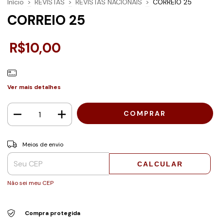
Início
>
REVISTAS
>
REVISTAS NACIONAIS
>
CORREIO 25
CORREIO 25
R$10,00
Ver mais detalhes
Entregas para o CEP:
ALTERAR CEP
Meios de envio
CALCULAR
Não sei meu CEP
Compra protegida