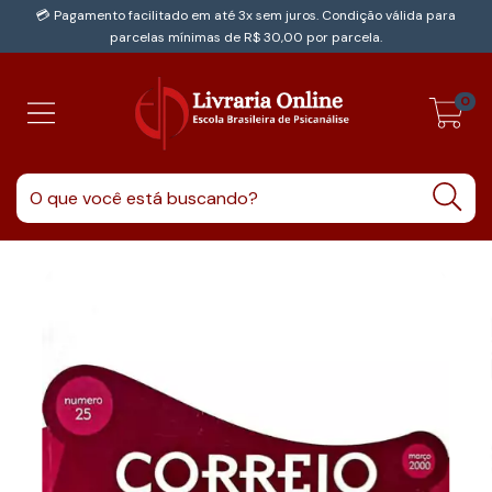
💳 Pagamento facilitado em até 3x sem juros. Condição válida para
parcelas mínimas de R$ 30,00 por parcela.
0