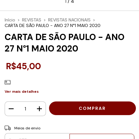
1
/
4
Início
>
REVISTAS
>
REVISTAS NACIONAIS
>
CARTA DE SÃO PAULO - ANO 27 N°1 MAIO 2020
CARTA DE SÃO PAULO - ANO
27 N°1 MAIO 2020
R$45,00
Ver mais detalhes
Entregas para o CEP:
ALTERAR CEP
Meios de envio