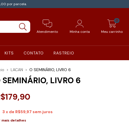
,00 por parcela.
0
Atendimento
Minha conta
Meu carrinho
KITS
CONTATO
RASTREIO
cio
>
LACAN
>
O SEMINÁRIO, LIVRO 6
 SEMINÁRIO, LIVRO 6
$179,90
3
x de
R$59,97
sem juros
r mais detalhes