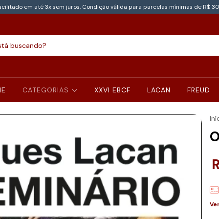
cilitado em até 3x sem juros. Condição válida para parcelas mínimas de R$ 30
NE
CATEGORIAS
XXVI EBCF
LACAN
FREUD
Iní
O
R
Ve