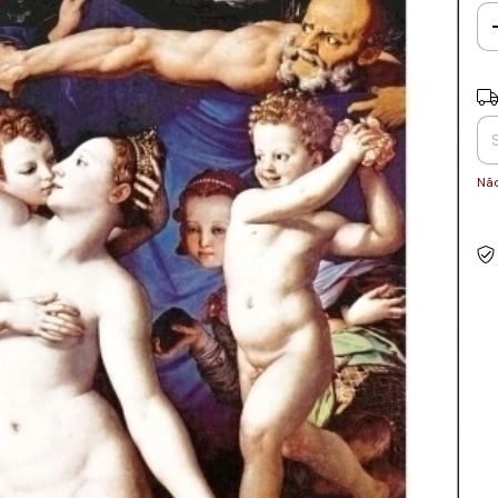
Ent
Não