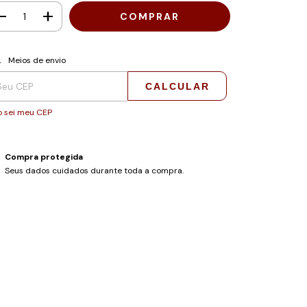
regas para o CEP:
ALTERAR CEP
Meios de envio
CALCULAR
 sei meu CEP
Compra protegida
Seus dados cuidados durante toda a compra.