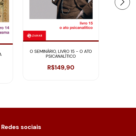
O SEM
O SEMINÁRIO, LIVRO 15 - O ATO
A
PSICANALÍTICO
R$149,90
Redes sociais