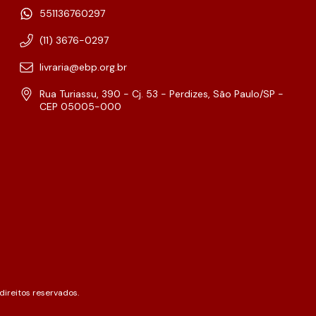
551136760297
(11) 3676-0297
livraria@ebp.org.br
Rua Turiassu, 390 - Cj. 53 - Perdizes, São Paulo/SP -
CEP 05005-000
ireitos reservados.