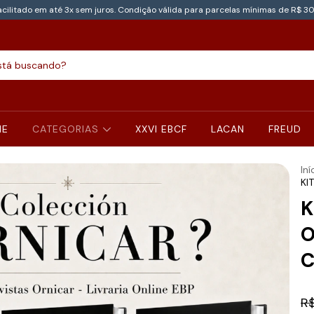
cilitado em até 3x sem juros. Condição válida para parcelas mínimas de R$ 30
NE
CATEGORIAS
XXVI EBCF
LACAN
FREUD
Iní
KI
K
O
C
R