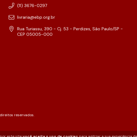
(11) 3676-0297
livraria@ebp.org.br
Rua Turiassu, 390 - Cj. 53 - Perdizes, São Paulo/SP -
CEP 05005-000
ireitos reservados.
por este site
você aceita o uso de cookies
para agilizar a sua experiência d