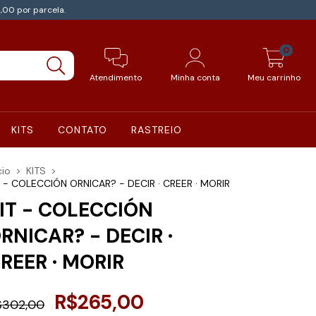
,00 por parcela.
0
Atendimento
Minha conta
Meu carrinho
KITS
CONTATO
RASTREIO
cio
>
KITS
>
T - COLECCIÓN ORNICAR? - DECIR · CREER · MORIR
IT - COLECCIÓN
RNICAR? - DECIR ·
REER · MORIR
R$265,00
$302,00