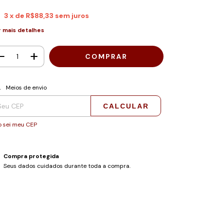
3
x de
R$88,33
sem juros
r mais detalhes
regas para o CEP:
ALTERAR CEP
Meios de envio
CALCULAR
 sei meu CEP
Compra protegida
Seus dados cuidados durante toda a compra.