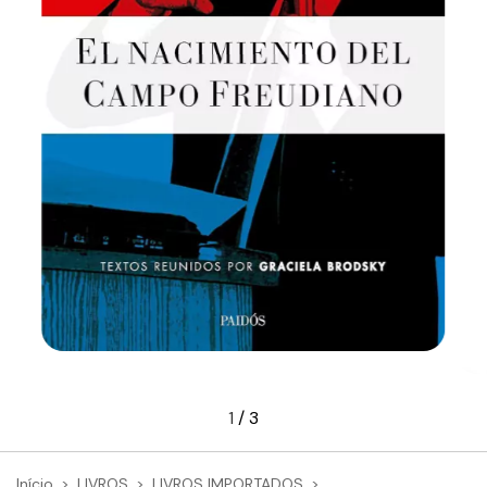
1
/
3
Início
>
LIVROS
>
LIVROS IMPORTADOS
>