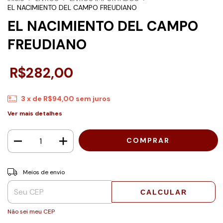
EL NACIMIENTO DEL CAMPO FREUDIANO
EL NACIMIENTO DEL CAMPO
FREUDIANO
R$282,00
3
x de
R$94,00
sem juros
Ver mais detalhes
Entregas para o CEP:
ALTERAR CEP
Meios de envio
CALCULAR
Não sei meu CEP